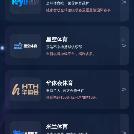
膜
膜结构在安装前后都需要注意的事项